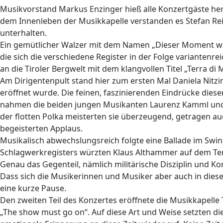
Musikvorstand Markus Enzinger hieß alle Konzertgäste her
dem Innenleben der Musikkapelle verstanden es Stefan Rei
unterhalten.
Ein gemütlicher Walzer mit dem Namen „Dieser Moment wen
die sich die verschiedene Register in der Folge varianten
an die Tiroler Bergwelt mit dem klangvollen Titel „Terra di
Am Dirigentenpult stand hier zum ersten Mal Daniela Nitzin
eröffnet wurde. Die feinen, faszinierenden Eindrücke diese
nahmen die beiden jungen Musikanten Laurenz Kamml und F
der flotten Polka meisterten sie überzeugend, getragen a
begeisterten Applaus.
Musikalisch abwechslungsreich folgte eine Ballade im Swin
Schlagwerkregisters würzten Klaus Althammer auf dem Teno
Genau das Gegenteil, nämlich militärische Disziplin und K
Dass sich die Musikerinnen und Musiker aber auch in diese
eine kurze Pause.
Den zweiten Teil des Konzertes eröffnete die Musikkapelle
„The show must go on“. Auf diese Art und Weise setzten d