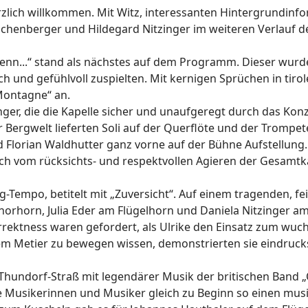
zlich willkommen. Mit Witz, interessanten Hintergrundinfo
chenberger und Hildegard Nitzinger im weiteren Verlauf d
n...“ stand als nächstes auf dem Programm. Dieser wurde 
reich und gefühlvoll zuspielten. Mit kernigen Sprüchen in 
 Montagne“ an.
ger, die die Kapelle sicher und unaufgeregt durch das Konz
r Bergwelt lieferten Soli auf der Querflöte und der Trompe
lorian Waldhutter ganz vorne auf der Bühne Aufstellung. 
uch vom rücksichts- und respektvollen Agieren der Gesamt
g-Tempo, betitelt mit „Zuversicht“. Auf einem tragenden, 
rhorn, Julia Eder am Flügelhorn und Daniela Nitzinger am 
orrektness waren gefordert, als Ulrike den Einsatz zum wuc
m Metier zu bewegen wissen, demonstrierten sie eindrucksvo
 Thundorf-Straß mit legendärer Musik der britischen Band 
ie Musikerinnen und Musiker gleich zu Beginn so einen mu