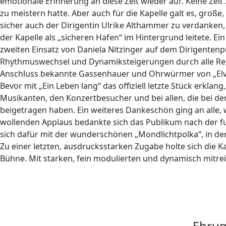
emotionale Erinnerung an diese Zeit wieder auf. Keine Zei
zu meistern hatte. Aber auch für die Kapelle galt es, gro
sicher auch der Dirigentin Ulrike Althammer zu verdanken, 
der Kapelle als „sicheren Hafen“ im Hintergrund leitete. E
zweiten Einsatz von Daniela Nitzinger auf dem Dirigentenpul
Rhythmuswechsel und Dynamiksteigerungen durch alle Regi
Anschluss bekannte Gassenhauer und Ohrwürmer von „Elvis 
Bevor mit „Ein Leben lang“ das offiziell letzte Stück erkl
Musikanten, den Konzertbesucher und bei allen, die bei d
beigetragen haben. Ein weiteres Dankeschön ging an alle, 
wollenden Applaus bedankte sich das Publikum nach der ful
sich dafür mit der wunderschönen „Mondlichtpolka“, in der
Zu einer letzten, ausdrucksstarken Zugabe holte sich die 
Bühne. Mit starken, fein modulierten und dynamisch mitre
Ehrun