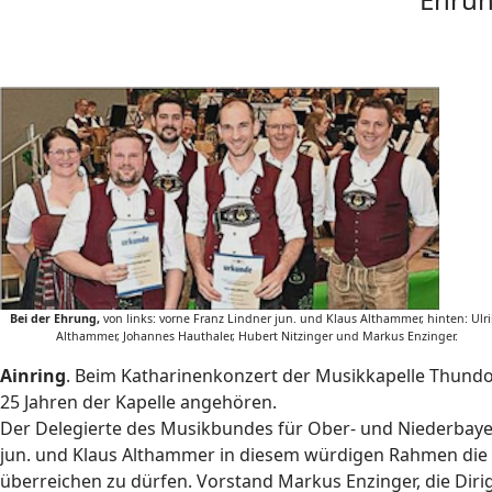
Bei der Ehrung,
von links: vorne Franz Lindner jun. und Klaus Althammer, hinten: Ulr
Althammer, Johannes Hauthaler, Hubert Nitzinger und Markus Enzinger.
Ainring
. Beim Katharinenkonzert der Musikkapelle Thundo
25 Jahren der Kapelle angehören.
Der Delegierte des Musikbundes für Ober- und Niederbayern
jun. und Klaus Althammer in diesem würdigen Rahmen di
überreichen zu dürfen. Vorstand Markus Enzinger, die Diri