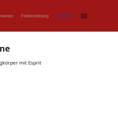
rverein
Früherziehung
Archiv
nne
gkörper mit Esprit