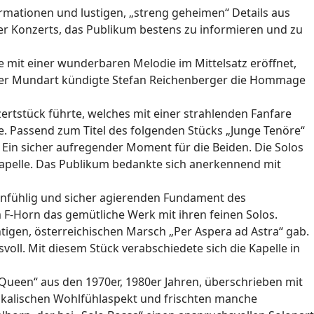
rmationen und lustigen, „streng geheimen“ Details aus
er Konzerts, das Publikum bestens zu informieren und zu
mit einer wunderbaren Melodie im Mittelsatz eröffnet,
tiroler Mundart kündigte Stefan Reichenberger die Hommage
ertstück führte, welches mit einer strahlenden Fanfare
te. Passend zum Titel des folgenden Stücks „Junge Tenöre“
Ein sicher aufregender Moment für die Beiden. Die Solos
kapelle. Das Publikum bedankte sich anerkennend mit
feinfühlig und sicher agierenden Fundament des
F-Horn das gemütliche Werk mit ihren feinen Solos.
htigen, österreichischen Marsch „Per Aspera ad Astra“ gab.
ll. Mit diesem Stück verabschiedete sich die Kapelle in
„Queen“ aus den 1970er, 1980er Jahren, überschrieben mit
sikalischen Wohlfühlaspekt und frischten manche