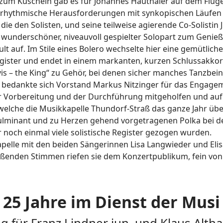
t zum Kuscheln gab es für Johannes Hauthaler auf dem Flüge
ße, rhythmische Herausforderungen mit synkopischen Läufen 
die den Solisten, und seine teilweise agierende Co-Solistin
in wunderschöner, niveauvoll gespielter Solopart zum Genieß
t auf. Im Stile eines Bolero wechselte hier eine gemütliche
ster und endet in einem markanten, kurzen Schlussakkord
– the King“ zu Gehör, bei denen sicher manches Tanzbein 
ang, bedankte sich Vorstand Markus Nitzinger für das Engage
er Vorbereitung und der Durchführung mitgeholfen und auf
welche die Musikkapelle Thundorf-Straß das ganze Jahr übe
minant und zu Herzen gehend vorgetragenen Polka bei der K
 noch einmal viele solistische Register gezogen wurden.
Kapelle mit den beiden Sängerinnen Lisa Langwieder und El
ißenden Stimmen riefen sie dem Konzertpublikum, fein von 
25 Jahre im Dienst der Musi
g für Franz Lindner jun. und Klaus Alt