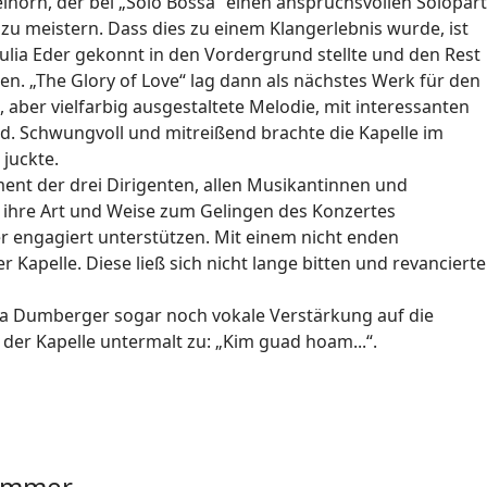
lhorn, der bei „Solo Bossa“ einen anspruchsvollen Solopart
zu meistern. Dass dies zu einem Klangerlebnis wurde, ist
 Julia Eder gekonnt in den Vordergrund stellte und den Rest
en. „The Glory of Love“ lag dann als nächstes Werk für den
, aber vielfarbig ausgestaltete Melodie, mit interessanten
. Schwungvoll und mitreißend brachte die Kapelle im
juckte.
ment der drei Dirigenten, allen Musikantinnen und
 ihre Art und Weise zum Gelingen des Konzertes
r engagiert unterstützen. Mit einem nicht enden
apelle. Diese ließ sich nicht lange bitten und revancierte
isa Dumberger sogar noch vokale Verstärkung auf die
der Kapelle untermalt zu: „Kim guad hoam...“.
hammer