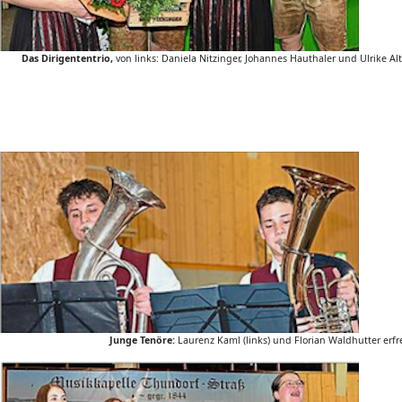
Das Dirigententrio,
von links: Daniela Nitzinger, Johannes Hauthaler und Ulrike A
Junge Tenöre:
Laurenz Kaml (links) und Florian Waldhutter erf